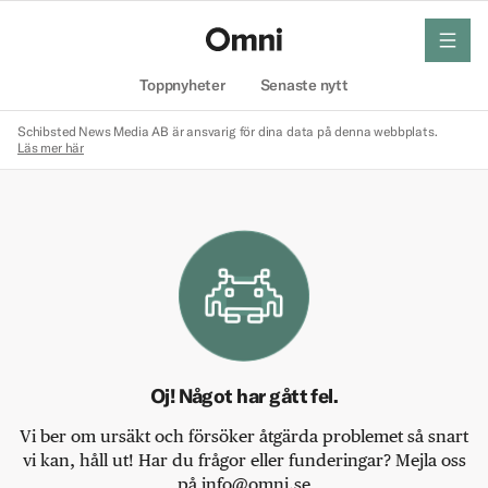
meny
Hem
Toppnyheter
Senaste nytt
Schibsted News Media AB är ansvarig för dina data på denna webbplats.
Läs mer här
Oj! Något har gått fel.
Vi ber om ursäkt och försöker åtgärda problemet så snart
vi kan, håll ut! Har du frågor eller funderingar? Mejla oss
på info@omni.se