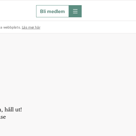
Bli medlem
meny
na webbplats.
Läs mer här
 håll ut!
.se