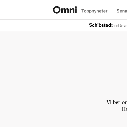
Toppnyheter
Sena
Hem
Omni är en
Vi ber o
Ha