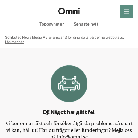
meny
Hem
Toppnyheter
Senaste nytt
Schibsted News Media AB är ansvarig för dina data på denna webbplats.
Läs mer här
Oj! Något har gått fel.
Vi ber om ursäkt och försöker åtgärda problemet så snart
vi kan, håll ut! Har du frågor eller funderingar? Mejla oss
på info@omni.se