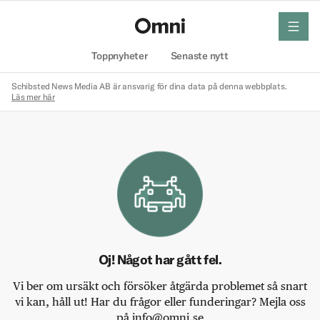
meny
Hem
Toppnyheter
Senaste nytt
Schibsted News Media AB är ansvarig för dina data på denna webbplats.
Läs mer här
Oj! Något har gått fel.
Vi ber om ursäkt och försöker åtgärda problemet så snart
vi kan, håll ut! Har du frågor eller funderingar? Mejla oss
på info@omni.se