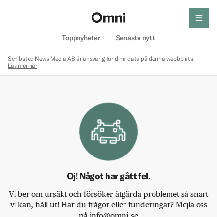
meny
Hem
Toppnyheter
Senaste nytt
Schibsted News Media AB är ansvarig för dina data på denna webbplats.
Läs mer här
Oj! Något har gått fel.
Vi ber om ursäkt och försöker åtgärda problemet så snart
vi kan, håll ut! Har du frågor eller funderingar? Mejla oss
på info@omni.se