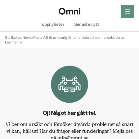
meny
Hem
Toppnyheter
Senaste nytt
Schibsted News Media AB är ansvarig för dina data på denna webbplats.
Läs mer här
Oj! Något har gått fel.
Vi ber om ursäkt och försöker åtgärda problemet så snart
vi kan, håll ut! Har du frågor eller funderingar? Mejla oss
på info@omni.se