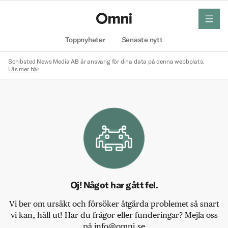
meny
Hem
Toppnyheter
Senaste nytt
Schibsted News Media AB är ansvarig för dina data på denna webbplats.
Läs mer här
Oj! Något har gått fel.
Vi ber om ursäkt och försöker åtgärda problemet så snart
vi kan, håll ut! Har du frågor eller funderingar? Mejla oss
på info@omni.se