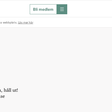
Bli medlem
meny
na webbplats.
Läs mer här
 håll ut!
.se