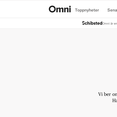
Toppnyheter
Sena
Hem
Omni är en
Vi ber o
Ha