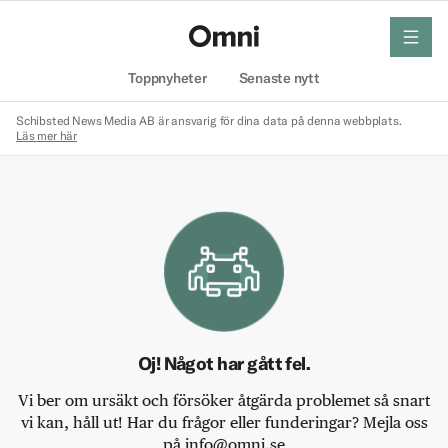
meny
Hem
Toppnyheter
Senaste nytt
Schibsted News Media AB är ansvarig för dina data på denna webbplats.
Läs mer här
Oj! Något har gått fel.
Vi ber om ursäkt och försöker åtgärda problemet så snart
vi kan, håll ut! Har du frågor eller funderingar? Mejla oss
på info@omni.se