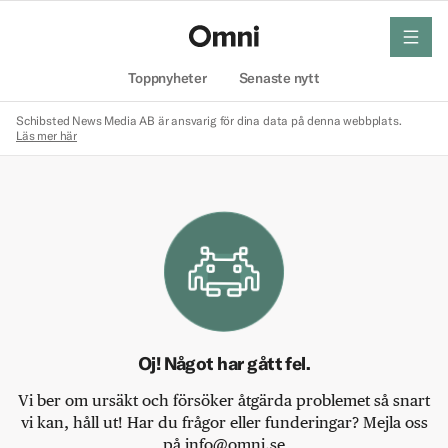
meny
Hem
Toppnyheter
Senaste nytt
Schibsted News Media AB är ansvarig för dina data på denna webbplats.
Läs mer här
Oj! Något har gått fel.
Vi ber om ursäkt och försöker åtgärda problemet så snart
vi kan, håll ut! Har du frågor eller funderingar? Mejla oss
på info@omni.se