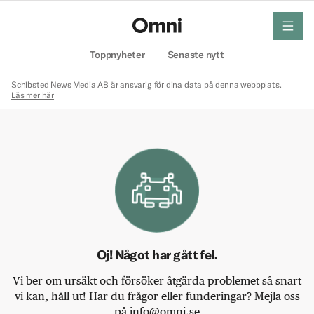
meny
Hem
Toppnyheter
Senaste nytt
Schibsted News Media AB är ansvarig för dina data på denna webbplats.
Läs mer här
Oj! Något har gått fel.
Vi ber om ursäkt och försöker åtgärda problemet så snart
vi kan, håll ut! Har du frågor eller funderingar? Mejla oss
på info@omni.se