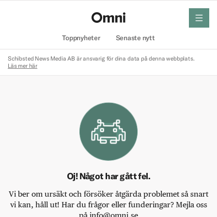
meny
Hem
Toppnyheter
Senaste nytt
Schibsted News Media AB är ansvarig för dina data på denna webbplats.
Läs mer här
Oj! Något har gått fel.
Vi ber om ursäkt och försöker åtgärda problemet så snart
vi kan, håll ut! Har du frågor eller funderingar? Mejla oss
på info@omni.se