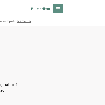
Bli medlem
meny
na webbplats.
Läs mer här
 håll ut!
.se