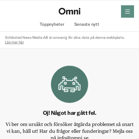
meny
Hem
Toppnyheter
Senaste nytt
Schibsted News Media AB är ansvarig för dina data på denna webbplats.
Läs mer här
Oj! Något har gått fel.
Vi ber om ursäkt och försöker åtgärda problemet så snart
vi kan, håll ut! Har du frågor eller funderingar? Mejla oss
på info@omni.se