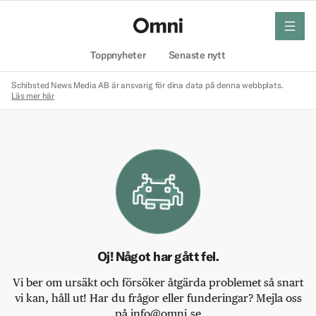
meny
Hem
Toppnyheter
Senaste nytt
Schibsted News Media AB är ansvarig för dina data på denna webbplats.
Läs mer här
Oj! Något har gått fel.
Vi ber om ursäkt och försöker åtgärda problemet så snart
vi kan, håll ut! Har du frågor eller funderingar? Mejla oss
på info@omni.se