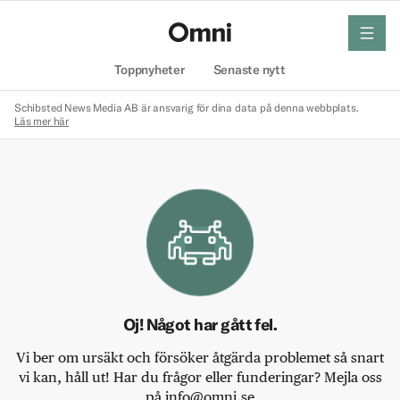
meny
Hem
Toppnyheter
Senaste nytt
Schibsted News Media AB är ansvarig för dina data på denna webbplats.
Läs mer här
Oj! Något har gått fel.
Vi ber om ursäkt och försöker åtgärda problemet så snart
vi kan, håll ut! Har du frågor eller funderingar? Mejla oss
på info@omni.se