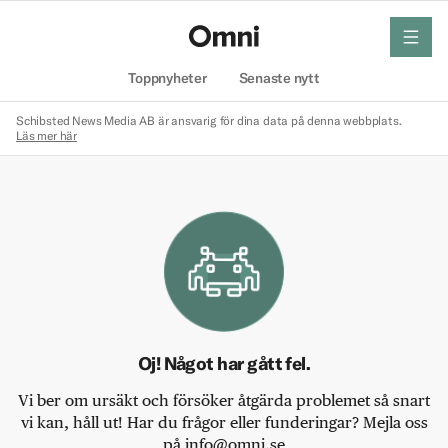
meny
Hem
Toppnyheter
Senaste nytt
Schibsted News Media AB är ansvarig för dina data på denna webbplats.
Läs mer här
Oj! Något har gått fel.
Vi ber om ursäkt och försöker åtgärda problemet så snart
vi kan, håll ut! Har du frågor eller funderingar? Mejla oss
på info@omni.se