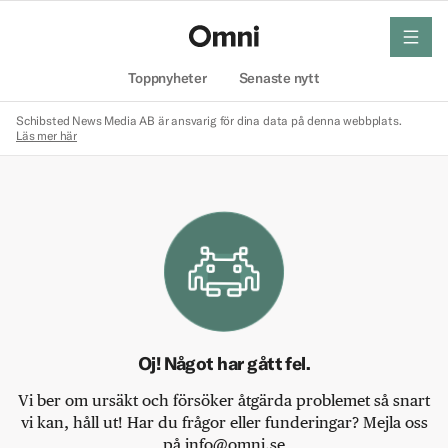
meny
Hem
Toppnyheter
Senaste nytt
Schibsted News Media AB är ansvarig för dina data på denna webbplats.
Läs mer här
Oj! Något har gått fel.
Vi ber om ursäkt och försöker åtgärda problemet så snart
vi kan, håll ut! Har du frågor eller funderingar? Mejla oss
på info@omni.se