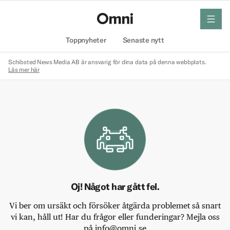
meny
Hem
Toppnyheter
Senaste nytt
Schibsted News Media AB är ansvarig för dina data på denna webbplats.
Läs mer här
Oj! Något har gått fel.
Vi ber om ursäkt och försöker åtgärda problemet så snart
vi kan, håll ut! Har du frågor eller funderingar? Mejla oss
på info@omni.se