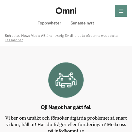
meny
Hem
Toppnyheter
Senaste nytt
Schibsted News Media AB är ansvarig för dina data på denna webbplats.
Läs mer här
Oj! Något har gått fel.
Vi ber om ursäkt och försöker åtgärda problemet så snart
vi kan, håll ut! Har du frågor eller funderingar? Mejla oss
på info@omni.se