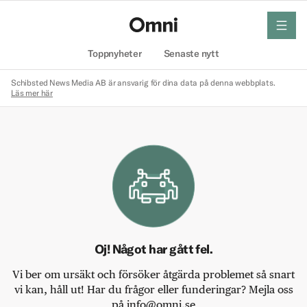
meny
Hem
Toppnyheter
Senaste nytt
Schibsted News Media AB är ansvarig för dina data på denna webbplats.
Läs mer här
Oj! Något har gått fel.
Vi ber om ursäkt och försöker åtgärda problemet så snart
vi kan, håll ut! Har du frågor eller funderingar? Mejla oss
på info@omni.se