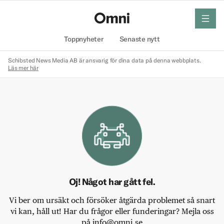
meny
Hem
Toppnyheter
Senaste nytt
Schibsted News Media AB är ansvarig för dina data på denna webbplats.
Läs mer här
Oj! Något har gått fel.
Vi ber om ursäkt och försöker åtgärda problemet så snart
vi kan, håll ut! Har du frågor eller funderingar? Mejla oss
på info@omni.se