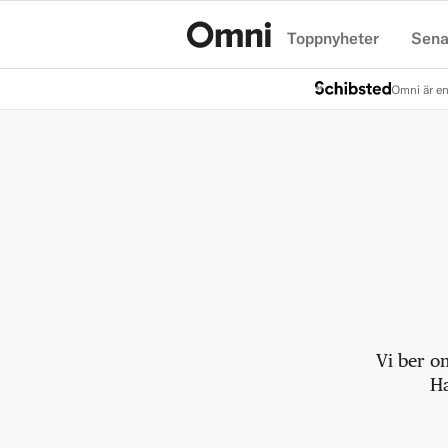
Toppnyheter
Sena
Hem
Omni är en
Vi ber o
Ha