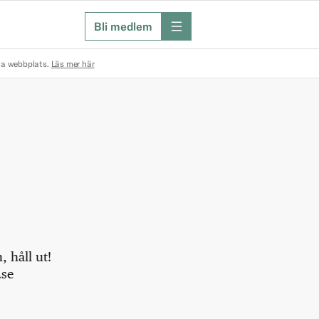
Bli medlem
meny
na webbplats.
Läs mer här
 håll ut!
.se