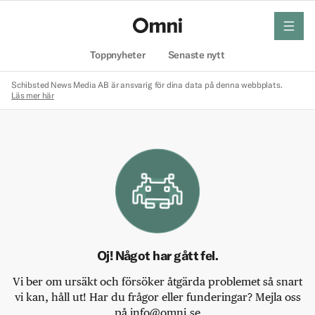
meny
Hem
Toppnyheter
Senaste nytt
Schibsted News Media AB är ansvarig för dina data på denna webbplats.
Läs mer här
Oj! Något har gått fel.
Vi ber om ursäkt och försöker åtgärda problemet så snart
vi kan, håll ut! Har du frågor eller funderingar? Mejla oss
på info@omni.se