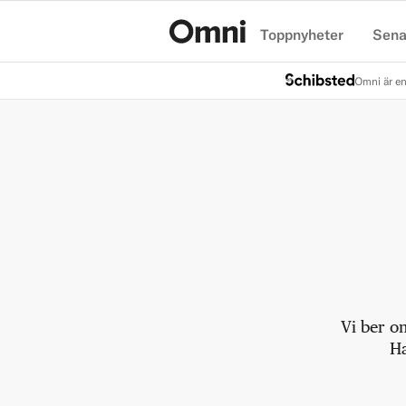
Toppnyheter
Sena
Hem
Omni är en
Vi ber o
Ha