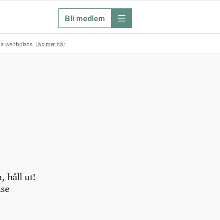
Bli medlem
meny
na webbplats.
Läs mer här
 håll ut!
.se