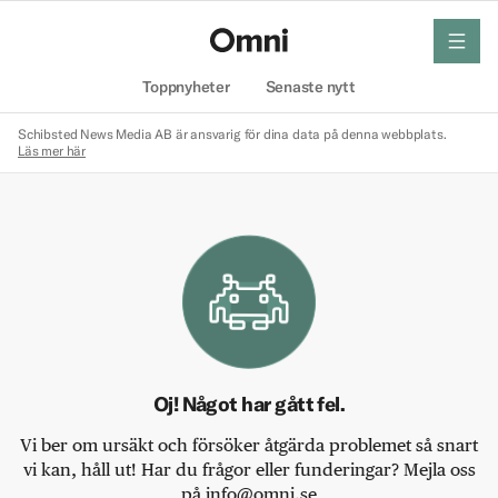
meny
Hem
Toppnyheter
Senaste nytt
Schibsted News Media AB är ansvarig för dina data på denna webbplats.
Läs mer här
Oj! Något har gått fel.
Vi ber om ursäkt och försöker åtgärda problemet så snart
vi kan, håll ut! Har du frågor eller funderingar? Mejla oss
på info@omni.se