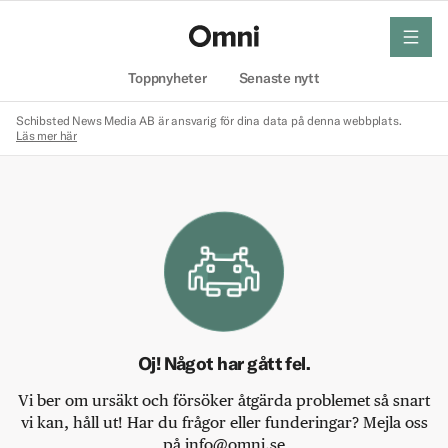
meny
Hem
Toppnyheter
Senaste nytt
Schibsted News Media AB är ansvarig för dina data på denna webbplats.
Läs mer här
Oj! Något har gått fel.
Vi ber om ursäkt och försöker åtgärda problemet så snart
vi kan, håll ut! Har du frågor eller funderingar? Mejla oss
på info@omni.se