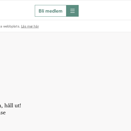
Bli medlem
meny
na webbplats.
Läs mer här
 håll ut!
.se