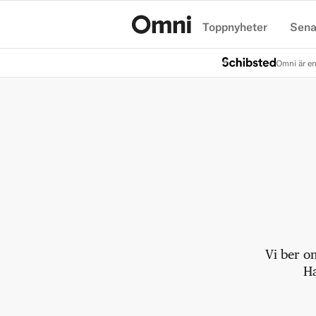
Toppnyheter
Sena
Hem
Omni är en
Vi ber o
Ha