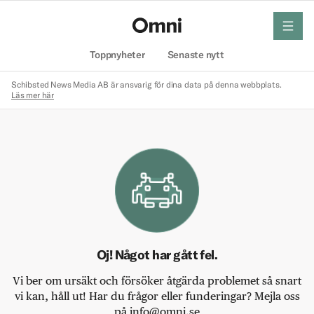
meny
Hem
Toppnyheter
Senaste nytt
Schibsted News Media AB är ansvarig för dina data på denna webbplats.
Läs mer här
Oj! Något har gått fel.
Vi ber om ursäkt och försöker åtgärda problemet så snart
vi kan, håll ut! Har du frågor eller funderingar? Mejla oss
på info@omni.se