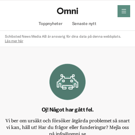
meny
Hem
Toppnyheter
Senaste nytt
Schibsted News Media AB är ansvarig för dina data på denna webbplats.
Läs mer här
Oj! Något har gått fel.
Vi ber om ursäkt och försöker åtgärda problemet så snart
vi kan, håll ut! Har du frågor eller funderingar? Mejla oss
på info@omni.se