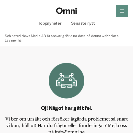
meny
Hem
Toppnyheter
Senaste nytt
Schibsted News Media AB är ansvarig för dina data på denna webbplats.
Läs mer här
Oj! Något har gått fel.
Vi ber om ursäkt och försöker åtgärda problemet så snart
vi kan, håll ut! Har du frågor eller funderingar? Mejla oss
på info@omni.se