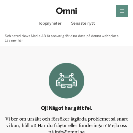
meny
Hem
Toppnyheter
Senaste nytt
Schibsted News Media AB är ansvarig för dina data på denna webbplats.
Läs mer här
Oj! Något har gått fel.
Vi ber om ursäkt och försöker åtgärda problemet så snart
vi kan, håll ut! Har du frågor eller funderingar? Mejla oss
på info@omni.se