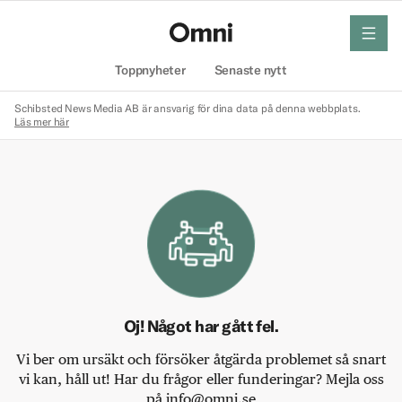
meny
Hem
Toppnyheter
Senaste nytt
Schibsted News Media AB är ansvarig för dina data på denna webbplats.
Läs mer här
Oj! Något har gått fel.
Vi ber om ursäkt och försöker åtgärda problemet så snart
vi kan, håll ut! Har du frågor eller funderingar? Mejla oss
på info@omni.se