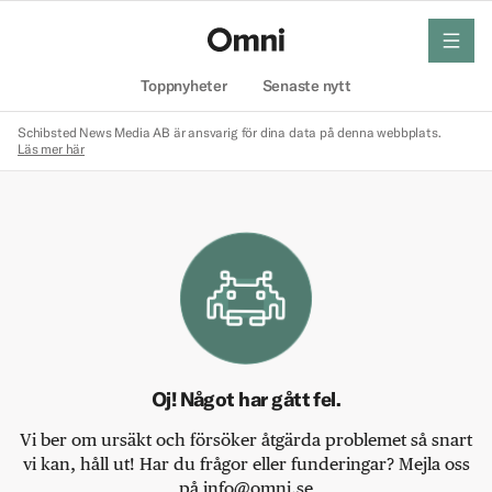
meny
Hem
Toppnyheter
Senaste nytt
Schibsted News Media AB är ansvarig för dina data på denna webbplats.
Läs mer här
Oj! Något har gått fel.
Vi ber om ursäkt och försöker åtgärda problemet så snart
vi kan, håll ut! Har du frågor eller funderingar? Mejla oss
på info@omni.se