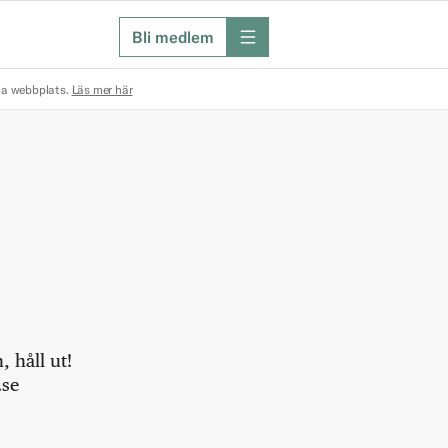
Bli medlem
meny
na webbplats.
Läs mer här
 håll ut!
.se