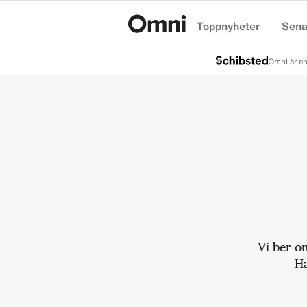
Toppnyheter
Sena
Hem
Omni är en
Vi ber o
Ha