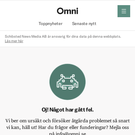
meny
Hem
Toppnyheter
Senaste nytt
Schibsted News Media AB är ansvarig för dina data på denna webbplats.
Läs mer här
Oj! Något har gått fel.
Vi ber om ursäkt och försöker åtgärda problemet så snart
vi kan, håll ut! Har du frågor eller funderingar? Mejla oss
på info@omni.se