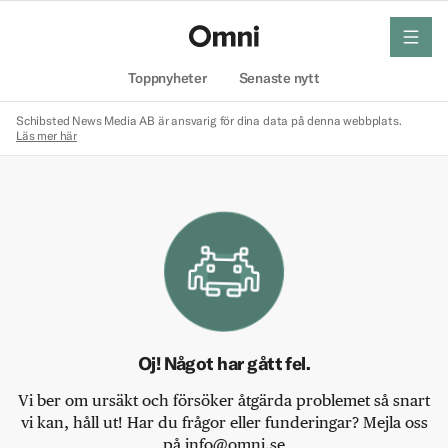
meny
Hem
Toppnyheter
Senaste nytt
Schibsted News Media AB är ansvarig för dina data på denna webbplats.
Läs mer här
Oj! Något har gått fel.
Vi ber om ursäkt och försöker åtgärda problemet så snart
vi kan, håll ut! Har du frågor eller funderingar? Mejla oss
på info@omni.se