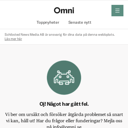
meny
Hem
Toppnyheter
Senaste nytt
Schibsted News Media AB är ansvarig för dina data på denna webbplats.
Läs mer här
Oj! Något har gått fel.
Vi ber om ursäkt och försöker åtgärda problemet så snart
vi kan, håll ut! Har du frågor eller funderingar? Mejla oss
på info@omni.se