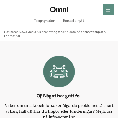
meny
Hem
Toppnyheter
Senaste nytt
Schibsted News Media AB är ansvarig för dina data på denna webbplats.
Läs mer här
Oj! Något har gått fel.
Vi ber om ursäkt och försöker åtgärda problemet så snart
vi kan, håll ut! Har du frågor eller funderingar? Mejla oss
på info@omni.se