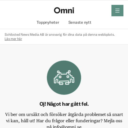
meny
Hem
Toppnyheter
Senaste nytt
Schibsted News Media AB är ansvarig för dina data på denna webbplats.
Läs mer här
Oj! Något har gått fel.
Vi ber om ursäkt och försöker åtgärda problemet så snart
vi kan, håll ut! Har du frågor eller funderingar? Mejla oss
på info@omni.se