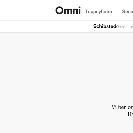
Toppnyheter
Sena
Hem
Omni är en
Vi ber o
Ha