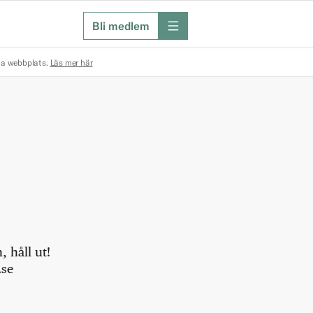
Bli medlem
meny
na webbplats.
Läs mer här
 håll ut!
.se