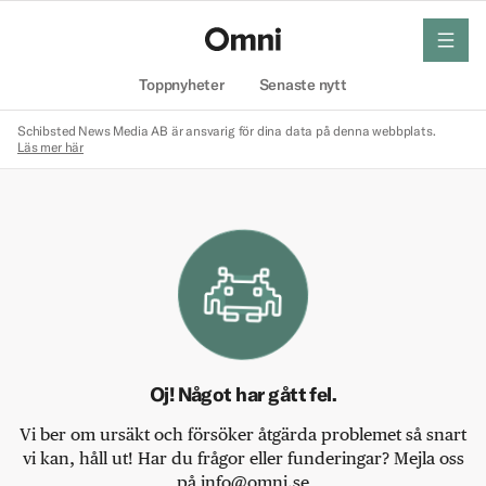
meny
Hem
Toppnyheter
Senaste nytt
Schibsted News Media AB är ansvarig för dina data på denna webbplats.
Läs mer här
Oj! Något har gått fel.
Vi ber om ursäkt och försöker åtgärda problemet så snart
vi kan, håll ut! Har du frågor eller funderingar? Mejla oss
på info@omni.se