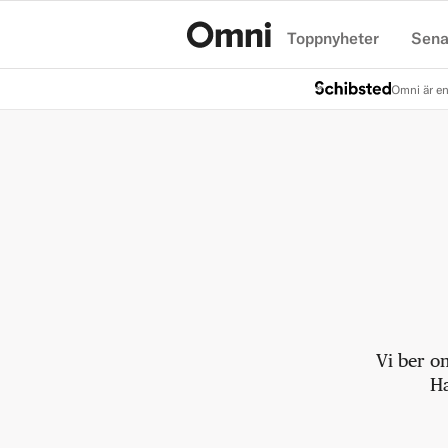
Toppnyheter
Sena
Hem
Omni är en
Vi ber o
Ha