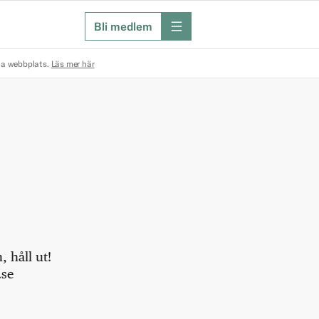
Bli medlem
meny
na webbplats.
Läs mer här
 håll ut!
.se