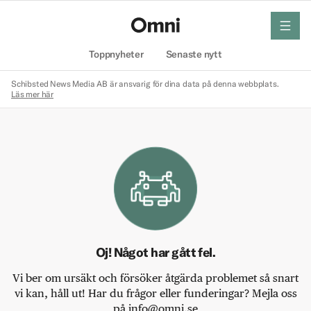
meny
Hem
Toppnyheter
Senaste nytt
Schibsted News Media AB är ansvarig för dina data på denna webbplats.
Läs mer här
Oj! Något har gått fel.
Vi ber om ursäkt och försöker åtgärda problemet så snart
vi kan, håll ut! Har du frågor eller funderingar? Mejla oss
på info@omni.se