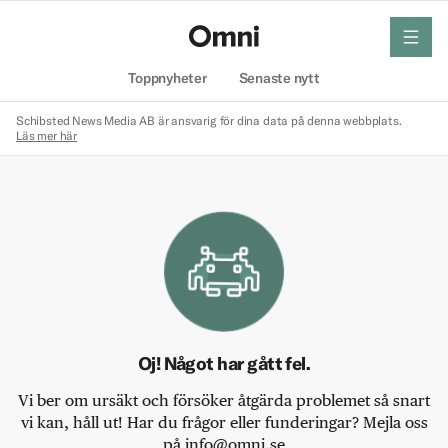
meny
Hem
Toppnyheter
Senaste nytt
Schibsted News Media AB är ansvarig för dina data på denna webbplats.
Läs mer här
Oj! Något har gått fel.
Vi ber om ursäkt och försöker åtgärda problemet så snart
vi kan, håll ut! Har du frågor eller funderingar? Mejla oss
på info@omni.se