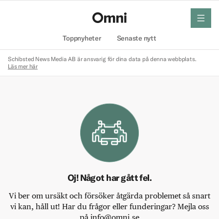
meny
Hem
Toppnyheter
Senaste nytt
Schibsted News Media AB är ansvarig för dina data på denna webbplats.
Läs mer här
Oj! Något har gått fel.
Vi ber om ursäkt och försöker åtgärda problemet så snart
vi kan, håll ut! Har du frågor eller funderingar? Mejla oss
på info@omni.se