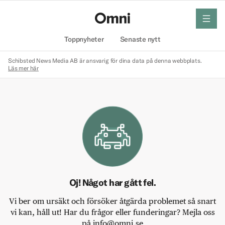
meny
Hem
Toppnyheter
Senaste nytt
Schibsted News Media AB är ansvarig för dina data på denna webbplats.
Läs mer här
Oj! Något har gått fel.
Vi ber om ursäkt och försöker åtgärda problemet så snart
vi kan, håll ut! Har du frågor eller funderingar? Mejla oss
på info@omni.se