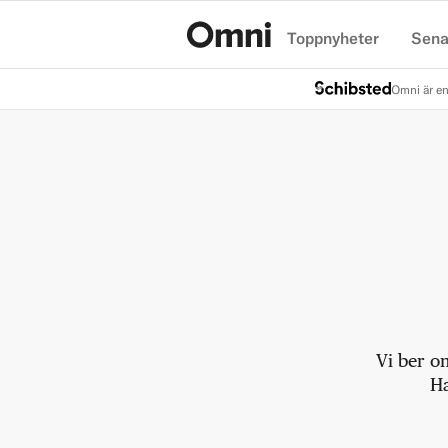
Toppnyheter
Sena
Hem
Omni är en
Vi ber o
Ha