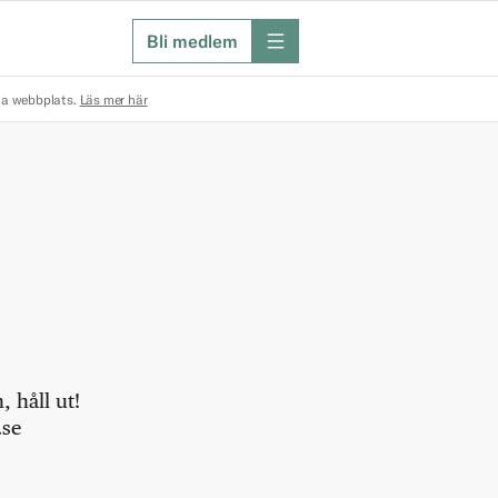
Bli medlem
meny
na webbplats.
Läs mer här
 håll ut!
.se