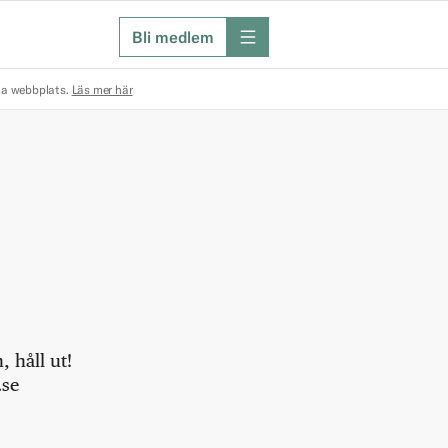
Bli medlem
meny
na webbplats.
Läs mer här
 håll ut!
.se