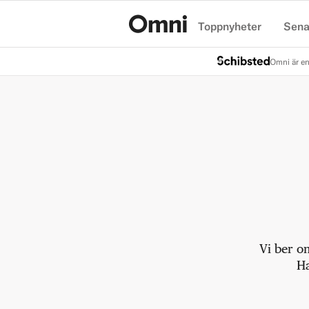
Toppnyheter
Sena
Hem
Omni är en
Vi ber o
Ha