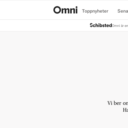
Toppnyheter
Sena
Hem
Omni är en
Vi ber o
Ha