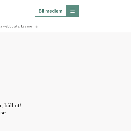
Bli medlem
meny
na webbplats.
Läs mer här
 håll ut!
.se